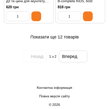
Д3 та цинк для імунітету,
B-complete KIDS, 60st
Immunity, Vitamin C + D3 &
620 грн
818 грн
Zinc, 100st
Показати ще 12 товарів
Назад
Вперед
1
з 2
Контактна інформація
Повна версія сайту
© 2026