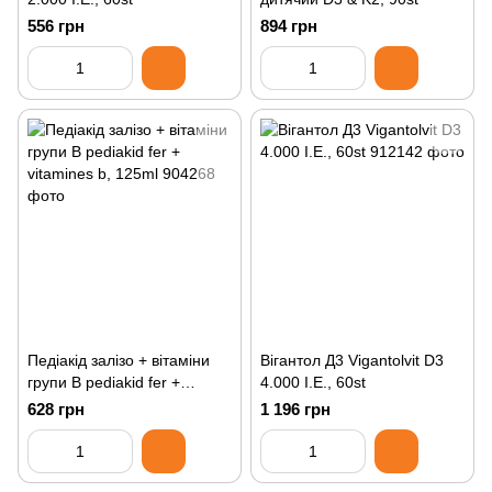
556 грн
894 грн
Педіакід залізо + вітаміни
Вігантол Д3 Vigantolvit D3
групи В pediakid fer +
4.000 I.E., 60st
vitamines b, 125ml
628 грн
1 196 грн