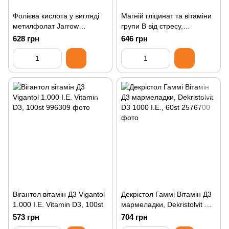
Фолієва кислота у вигляді
Магній гліцинат та вітаміни
метилфолат Jarrow
групи B від стресу,
Formulas, Methyl Folate,
KALStress B Mag Glycinate,
628 грн
646 грн
60st
60st
Вігантол вітамін Д3 Vigantol
Декрістол Гаммі Вітамін Д3
1.000 I.E. Vitamin D3, 100st
мармеладки, Dekristolvit D3
1000 I.Е., 60st
573 грн
704 грн