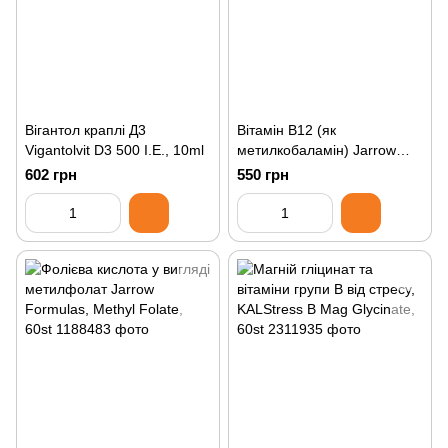
Вігантол краплі Д3
Вітамін B12 (як
Vigantolvit D3 500 I.E., 10ml
метилкобаламін) Jarrow
Formulas, Methyl B-12,
602 грн
550 грн
100st