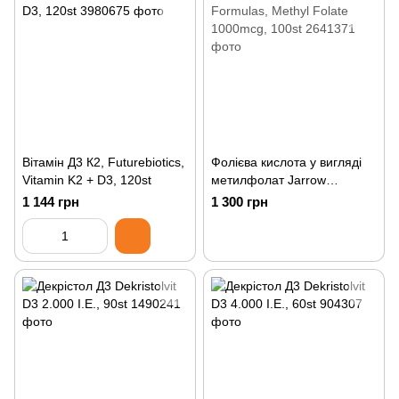
Вітамін Д3 К2, Futurebiotics,
Фолієва кислота у вигляді
Vitamin K2 + D3, 120st
метилфолат Jarrow
Formulas, Methyl Folate
1 144 грн
1 300 грн
1000mcg, 100st