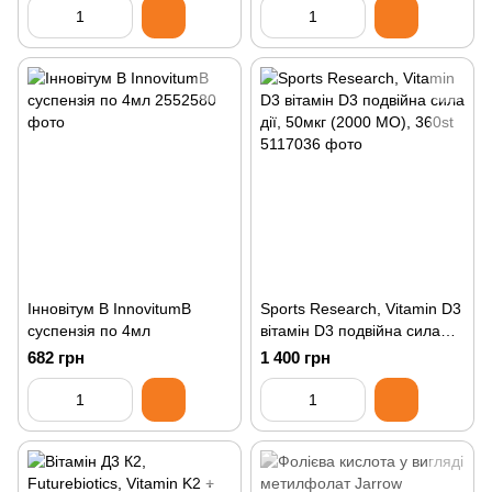
Інновітум В InnovitumB
Sports Research, Vitamin D3
суспензія по 4мл
вітамін D3 подвійна сила
дії, 50мкг (2000 МО), 360st
682 грн
1 400 грн