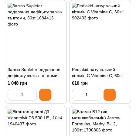
Залізо Suplefer подолання
Pediakid натуральний
дефіциту заліза та втоми,
вітамін C Vitamine C, 60st
30st
1 048 грн
610 грн