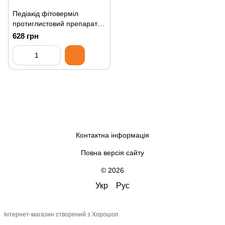
Педіакід фітоверміл
протиглистовий препарат
Рediakid phytovermil, 125ml
628 грн
Контактна інформація
Повна версія сайту
© 2026
Укр
Рус
Інтернет-магазин створений з Хорошоп