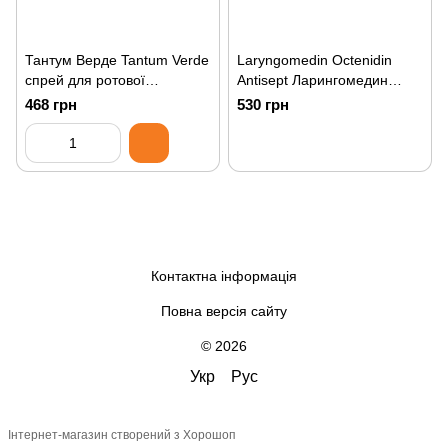
Тантум Верде Tantum Verde
Laryngomedin Octenidin
спрей для ротової
Antisept Ларингомедин
порожнини, 30ml Tonsino
льодяники від ангіни, 24st
468 грн
530 грн
Spray
Контактна інформація
Повна версія сайту
© 2026
Укр
Рус
Інтернет-магазин створений з Хорошоп