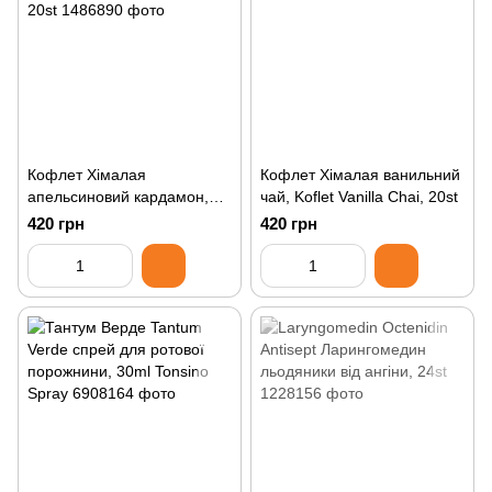
Кофлет Хімалая
Кофлет Хімалая ванильний
апельсиновий кардамон,
чай, Koflet Vanilla Chai, 20st
Koflet Orange Cardamom,
420 грн
420 грн
20st