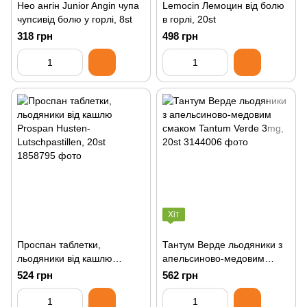
Нео ангін Junior Angin чупа
Lemocin Лемоцин від болю
чупсивід болю у горлі, 8st
в горлі, 20st
318 грн
498 грн
Хіт
Проспан таблетки,
Тантум Верде льодяники з
льодяники від кашлю
апельсиново-медовим
Prospan Husten-
смаком Tantum Verde 3mg,
524 грн
562 грн
Lutschpastillen, 20st
20st