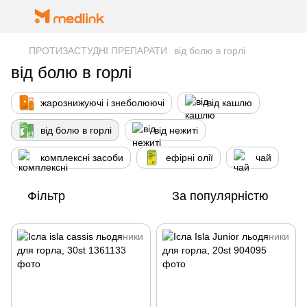
ПРОТИЗАСТУДНІ ПРЕПАРАТИ
від болю в горлі
від болю в горлі
жарознижуючі і знеболюючі
від кашлю
від болю в горлі
від нежиті
комплексні засоби
ефірні олії
чай
Фільтр
За популярністю