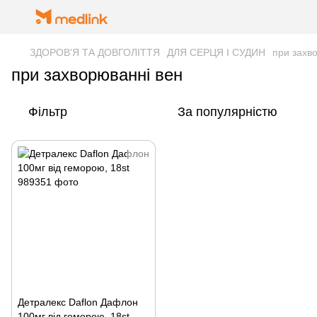
ЗДОРОВ'Я ТА ДОВГОЛІТТЯ
ДЛЯ СЕРЦЯ І СУДИН
при захв
при захворюванні вен
Фільтр
За популярністю
Детралекс Daflon Дафлон
100мг від геморою, 18st