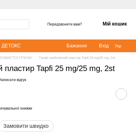
Мій кошик
Передзвонити вам?
ДЕТОКС
Бажання
Вхід
Укр
СОБИСТОЇ ГІГІЄНИ
Тапфі знеболючий пластир Tapfi 25 mg/25 mg, 2st
 пластир Tapfi 25 mg/25 mg, 2st
Написати відгук
ичувальної знижки
Замовити швидко