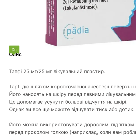
Хіт
Опис
Тапфі 25 мг/25 мг лікувальний пластир.
Tapfi діє шляхом короткочасної анестезії поверхні 
Його наносять на шкіру перед певними лікувальни
Це допомагає усунути больові відчуття на шкірі.
Однак ви все ще можете відчувати тиск або дотик.
Його можна використовувати дорослим, підліткам і 
перед проколом голкою (наприклад, коли вам робля