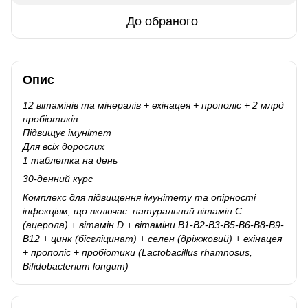
До обраного
Опис
12 вітамінів та мінералів
+ ехінацея
+ прополіс + 2 млрд
пробіотиків
Підвищує імунітет
Для всіх дорослих
1 таблетка на день
30-денний курс
Комплекс для підвищення імунітету та опірності
інфекціям, що включає: натуральний вітамін С
(ацерола) + вітамін D + вітаміни B1-B2-B3-B5-B6-B8-B9-
B12 + цинк (бісгліцинат) + селен (дріжжовий) + ехінацея
+ прополіс + пробіотики (Lactobacillus rhamnosus,
Bifidobacterium longum)