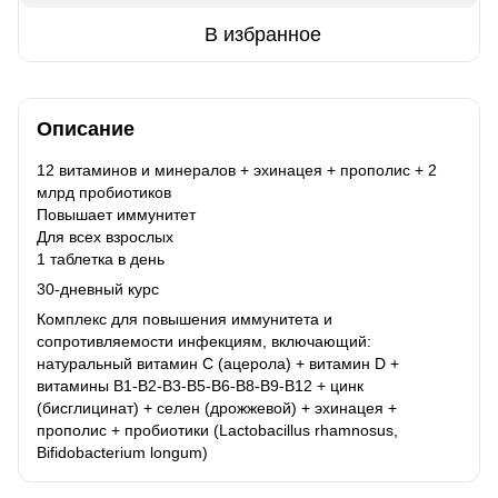
В избранное
Описание
12 витаминов и минералов + эхинацея + прополис + 2
млрд пробиотиков
Повышает иммунитет
Для всех взрослых
1 таблетка в день
30-дневный курс
Комплекс для повышения иммунитета и
сопротивляемости инфекциям, включающий:
натуральный витамин С (ацерола) + витамин D +
витамины B1-B2-B3-B5-B6-B8-B9-B12 + цинк
(бисглицинат) + селен (дрожжевой) + эхинацея +
прополис + пробиотики (Lactobacillus rhamnosus,
Bifidobacterium longum)