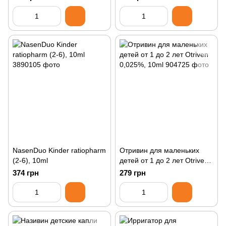
дозированные пакетики
физиологического
раствора.)
NasenDuo Kinder ratiopharm
Отривин для маленьких
(2-6), 10ml
детей от 1 до 2 лет Otriven
0,025%, 10ml
374 грн
279 грн