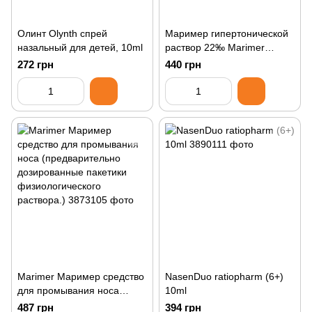
Олинт Olynth спрей
Маример гипертонической
назальный для детей, 10ml
раствор 22‰ Marimer
Rhinopharyngite, 100ml
272 грн
440 грн
Marimer Маример средство
NasenDuo ratiopharm (6+)
для промывания носа
10ml
(предварительно
487 грн
394 грн