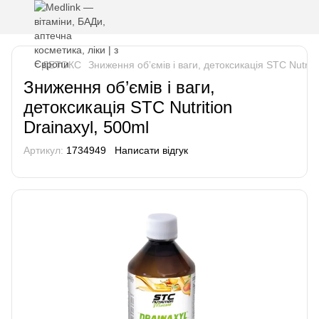
ДЕТОКС
Зниження об’ємів і ваги, детоксикація STC Nutriti
Зниження об’ємів і ваги,
детоксикація STC Nutrition
Drainaxyl, 500ml
Артикул:
1734949
Написати відгук