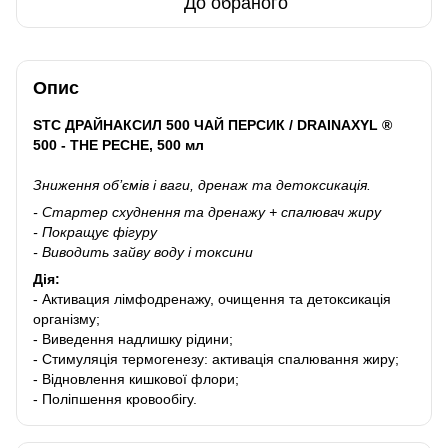
До обраного
Опис
STC ДРАЙНАКСИЛ 500 ЧАЙ ПЕРСИК / DRAINAXYL ®
500 - THE PECHE, 500 мл
Зниження об’ємів і ваги, дренаж та детоксикація.
- Cтартер схуднення та дренажу + спалювач жиру
- Покращує фігуру
- Виводить зайву воду і токсини
Дія:
- Активация лімфодренажу, очищення та детоксикація
організму;
- Виведення надлишку рідини;
- Стимуляція термогенезу: активація спалювання жиру;
- Відновлення кишкової флори;
- Поліпшення кровообігу.