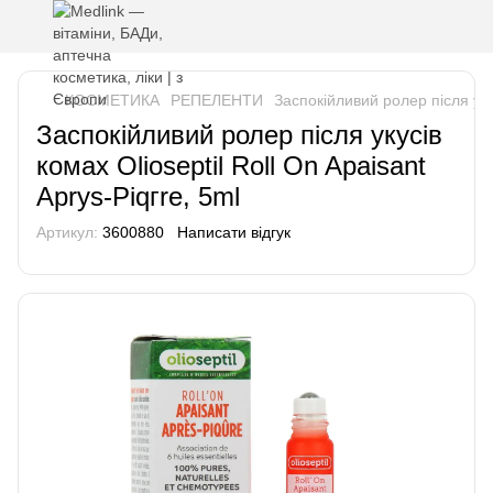
КОСМЕТИКА
РЕПЕЛЕНТИ
Заспокійливий ролер після укус
Заспокійливий ролер після укусів
комах Olioseptil Roll On Apaisant
Aprуs-Piqгre, 5ml
Артикул:
3600880
Написати відгук