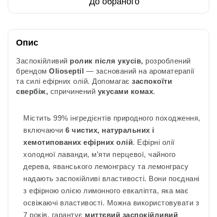
До обраного
Опис
Заспокійливий
ролик
після укусів,
розроблений
брендом
Olioseptil
— заснований на ароматерапії
та силі ефірних олій. Допомагає
заспокоїти
свербіж,
спричинений
укусами комах
.
Містить 99% інгредієнтів природного походження,
включаючи
6 чистих, натуральних і
хемотипованих ефірних олій
. Ефірні олії
холодної лаванди, м’яти перцевої, чайного
дерева, яванського лемонграсу та лемонграсу
надають заспокійливі властивості. Вони поєднані
з ефірною олією лимонного евкаліпта, яка має
освіжаючі властивості. М
ожна використовувати з
7 років,
гарантує
миттєвий заспокійливий