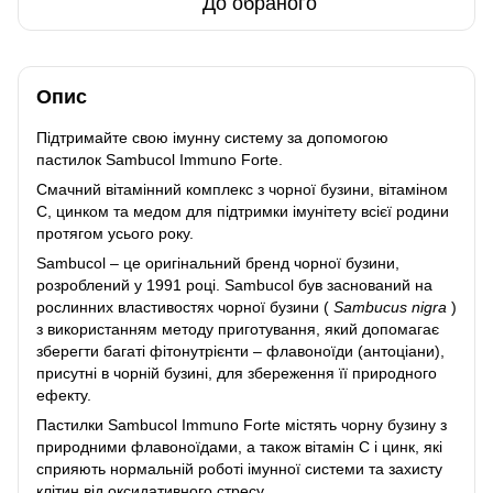
До обраного
Опис
Підтримайте свою імунну систему за допомогою
пастилок Sambucol Immuno Forte.
Смачний вітамінний комплекс з чорної бузини, вітаміном
С, цинком та медом для підтримки імунітету всієї родини
протягом усього року.
Sambucol – це оригінальний бренд чорної бузини,
розроблений у 1991 році. Sambucol був заснований на
рослинних властивостях чорної бузини (
Sambucus nigra
)
з використанням методу приготування, який допомагає
зберегти багаті фітонутрієнти – флавоноїди (антоціани),
присутні в чорній бузині, для збереження її природного
ефекту.
Пастилки Sambucol Immuno Forte містять чорну бузину з
природними флавоноїдами, а також вітамін С і цинк, які
сприяють нормальній роботі імунної системи та захисту
клітин від оксидативного стресу.