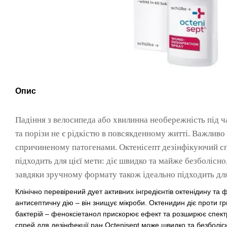
Опис
Падіння з велосипеда або хвилинна необережність під ч
та порізи не є рідкістю в повсякденному житті. Важливо
спричиненому патогенами. Октенісепт
дезінфікуючий сп
підходить для цієї мети: діє швидко та майже безболісно, 
завдяки зручному формату також ідеально підходить для
Клінічно перевірений дует активних інгредієнтів октенідину та
антисептичну дію – він знищує мікроби. Октенидин діє проти гри
бактерій – феноксіетанол прискорює ефект та розширює спектр 
спрей для дезінфекції ран Octenisept може швидко та безболісн