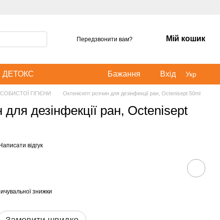
Мій кошик
Передзвонити вам?
ДЕТОКС
Бажання
Вхід
Укр
СОБИСТОЇ ГІГІЄНИ
Октенісепт розчин для дезінфекції ран, Octenisept 50ml
 для дезінфекції ран, Octenisept
Написати відгук
ичувальної знижки