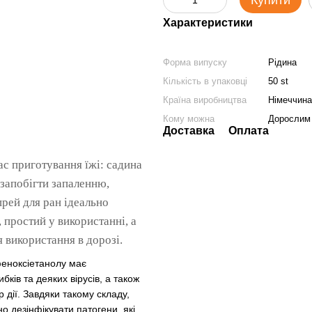
Купити
Характеристики
Форма випуску
Рідина
Кількість в упаковці
50 st
Країна виробництва
Німеччина
Кому можна
Дорослим 
Доставка
Оплата
ас приготування їжі: садина
 запобігти запаленню,
рей для ран ідеально
​​простий у використанні, а
 використання в дорозі.
 феноксіетанолу має
бків та деяких вірусів, а також
дії. Завдяки такому складу,
о дезінфікувати патогени, які