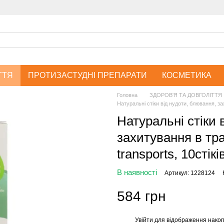
ТТЯ
ПРОТИЗАСТУДНІ ПРЕПАРАТИ
КОСМЕТИКА
Головна
ЗДОРОВ'Я ТА ДОВГОЛІТТЯ
Натуральні стіки від нудоти, блювання, зах
Натуральні стіки 
захитування в тра
transports, 10стікі
В наявності
Артикул: 1228124
584 грн
Увійти
для відображення накоп
%