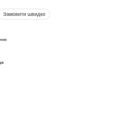
Замовити швидко
иною
ців