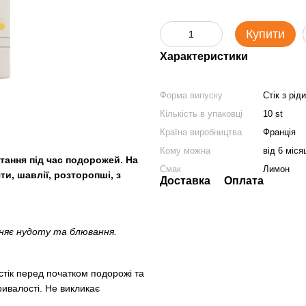
Купити
Характеристики
Форма випуску
Стік з рід
Кількість в упаковці
10 st
Країна виробництва
Франція
Кому можна
від 6 міся
тання під час подорожей. На
Смак
Лимон
ти, шавлії, розторопші, з
Доставка
Оплата
иняє нудоту та блювання.
стік перед початком подорожі та
 тривалості. Не викликає