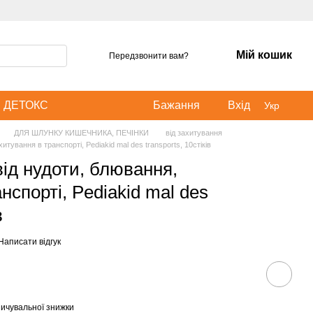
Мій кошик
Передзвонити вам?
ДЕТОКС
Бажання
Вхід
Укр
ДЛЯ ШЛУНКУ КИШЕЧНИКА, ПЕЧІНКИ
від захитування
итування в транспорті, Pediakid mal des transports, 10стіків
від нудоти, блювання,
нспорті, Pediakid mal des
в
Написати відгук
ичувальної знижки