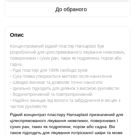
До обраного
Опис
Концентрований рідкий пластир Hansaplast був
розроблений для цілеспрямованого лікування невеликих,
поверхневих і сухих ран, таких як подряпини, порізи або
садна.
• Рідкі пластирі для 100% свободи рухів
• Суха плівка утворюється миттєво після нанесення
• Швидко висихає та дозволяє точно наносити
• Ідеально підходить для ділянок з високою рухливістю
• Водонепроникний та повітропроникний
• Надійно захищає від вологи та забруднення в місцях з
частою рухливістю
Рідкий концентрат пластиру Hansaplast призначений для
цілеспрямованого лікування невеликих, поверхневих і
сухих ран, таких як подряпини, порізи або садна. Він
також підходить для лікування потрісканої шкіри та може