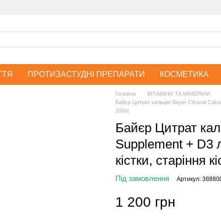
ТТЯ
ПРОТИЗАСТУДНІ ПРЕПАРАТИ
КОСМЕТИКА
Головна
ВІТАМІНИ ТА МІНЕРАЛИ
Байєр Цитрат кальцію Bayer Citracal Calci
200st
Байєр Цитрат каль
Supplement + D3 л
кістки, старіння кі
Під замовлення
Артикул: 38880
1 200 грн