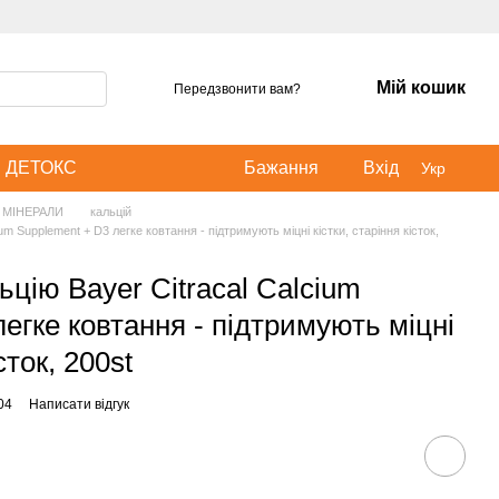
Мій кошик
Передзвонити вам?
ДЕТОКС
Бажання
Вхід
Укр
МІНЕРАЛИ
кальцій
um Supplement + D3 легке ковтання - підтримують міцні кістки, старіння кісток,
цію Bayer Citracal Calcium
егке ковтання - підтримують міцні
сток, 200st
04
Написати відгук