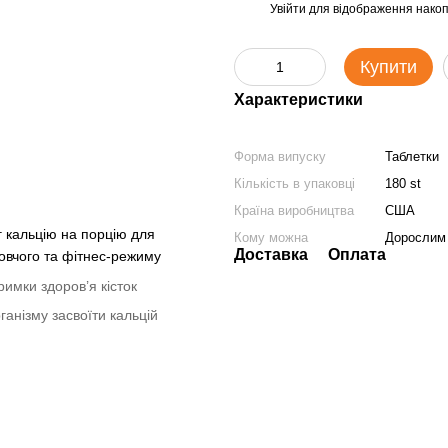
Увійти
для відображення накоп
%
Купити
Характеристики
Форма випуску
Таблетки
Кількість в упаковці
180 st
Країна виробництва
США
г кальцію на порцію для
Кому можна
Дорослим 
Доставка
Оплата
ровчого та фітнес-режиму
римки здоров’я кісток
ганізму засвоїти кальцій