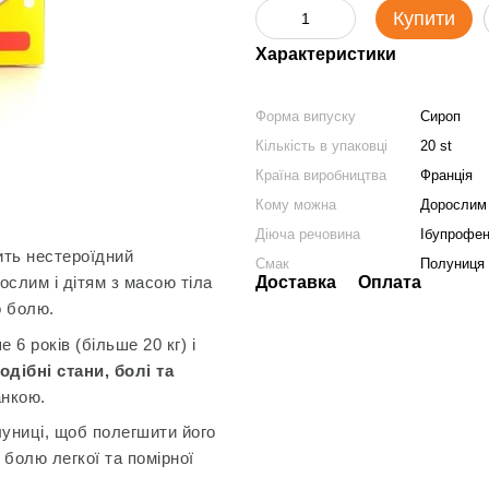
Купити
Характеристики
Форма випуску
Сироп
Кількість в упаковці
20 st
Країна виробництва
Франція
Кому можна
Дорослим т
Діюча речовина
Ібупрофе
тить нестероїдний
Смак
Полуниця
Доставка
Оплата
ослим і дітям з масою тіла
о болю.
 6 років (більше 20 кг) і
одібні стани, болі та
анкою.
униці, щоб полегшити його
болю легкої та помірної