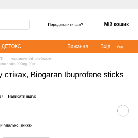
Мій кошик
Передзвонити вам?
ДЕТОКС
Бажання
Вхід
Укр
ТИ
жарознижуючі і знеболюючі
fene sticks 200mg, 20st
стіках, Biogaran Ibuprofene sticks
37
Написати відгук
ичувальної знижки