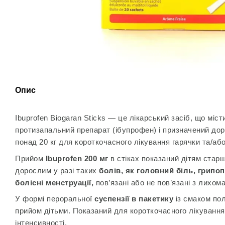
Опис
Ibuprofen Biogaran Sticks — це лікарський засіб, що міс
протизапальний препарат (ібупрофен) і призначений дор
понад 20 кг для короткочасного лікування гарячки та/аб
Прийом
Ibuprofen 200 мг
в стіках показаний дітям старше
дорослим у разі таких
болів, як головний біль, грипоп
болісні менструації,
пов’язані або не пов’язані з лихом
У формі пероральної
суспензії в пакетику
із смаком пол
прийом дітьми. Показаний для короткочасного лікування 
інтенсивності.