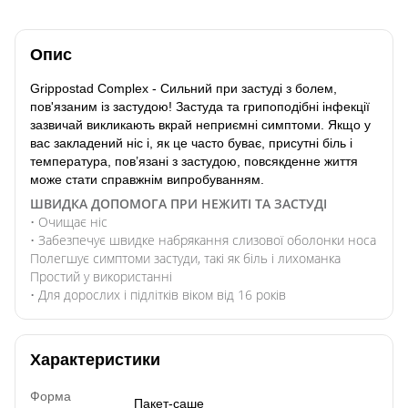
Опис
Grippostad Complex - Сильний при застуді з болем,
пов'язаним із застудою! Застуда та грипоподібні інфекції
зазвичай викликають вкрай неприємні симптоми. Якщо у
вас закладений ніс і, як це часто буває, присутні біль і
температура, пов’язані з застудою, повсякденне життя
може стати справжнім випробуванням.
ШВИДКА ДОПОМОГА ПРИ НЕЖИТІ ТА ЗАСТУДІ
• Очищає ніс
• Забезпечує швидке набрякання слизової оболонки носа
Полегшує симптоми застуди, такі як біль і лихоманка
Простий у використанні
• Для дорослих і підлітків віком від 16 років
Характеристики
Форма
Пакет-саше