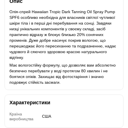
Опис
Олія-спрей Hawaiian Tropic Dark Tanning Oil Spray Pump
SPF6 особливо необхідна для власників світлої чутливої
шкіри тіла і в перші дні перебування на сонці. Завдяки
низці унікальних компонентів у своєму складі, засіб
практично відразу ж блокує близько 20% сонячних
променів. Дуже добре насичує покрив вологою, що
перешкоджає його пересиханню та подразненню, надає
чудового й сяючого здоровою красою натурального
відтінку.
Має вологостійку формулу, що дозволяє вам абсолютно
безпечно перебувати у воді протягом 80 хвилин і не
боятися опіків. Захищає від фотостаріння і значно
подовжує стійкість засмаги.
Характеристики
Країна
США
виробництва