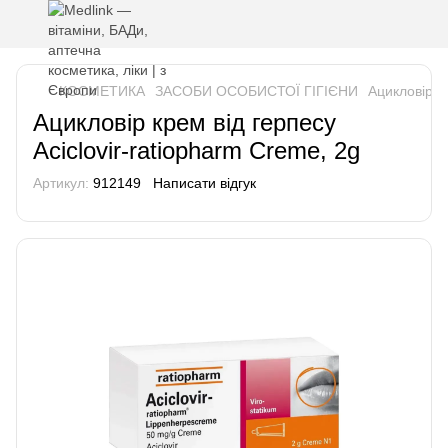
КОСМЕТИКА
ЗАСОБИ ОСОБИСТОЇ ГІГІЄНИ
Ацикловір кр
Ацикловір крем від герпесу
Aciclovir-ratiopharm Creme, 2g
Артикул:
912149
Написати відгук