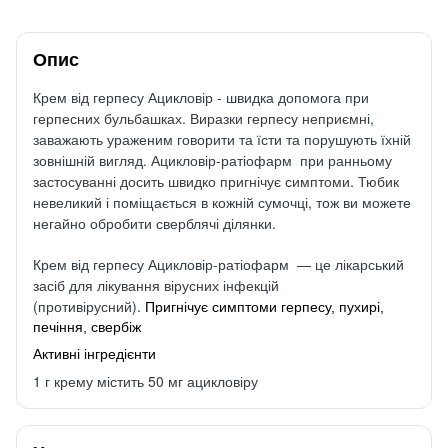
Опис
Крем від герпесу Ацикловір - швидка допомога при
герпесних бульбашках.
Виразки герпесу неприємні,
заважають ураженим говорити та їсти та порушують їхній
зовнішній вигляд.
Ацикловір-ратіофарм при ранньому
застосуванні досить швидко пригнічує симптоми.
Тюбик
невеликий і поміщається в кожній сумочці, тож ви можете
негайно обробити сверблячі ділянки.
Крем від герпесу Ацикловір-ратіофарм — це лікарський
засіб для лікування вірусних інфекцій
(противірусний).
Пригнічує симптоми герпесу, пухирі,
печіння, свербіж
Активні інгредієнти
1 г крему містить 50 мг ацикловіру