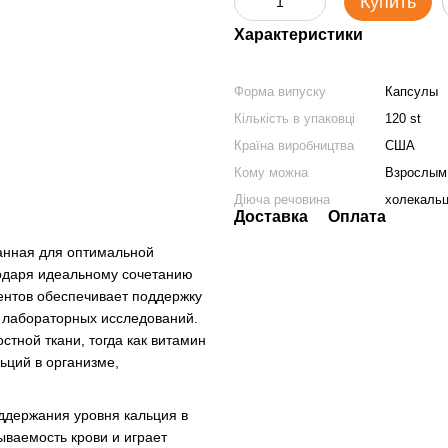
Купить
Характеристики
Форма випуску
Капсулы
Кількість в упаковці
120 st
Країна виробництва
США
Кому можна
Взрослым
Діюча речовина
холекальц
Доставка
Оплата
танная для оптимальной
годаря идеальному сочетанию
иентов обеспечивает поддержку
 лабораторных исследований.
стной ткани, тогда как витамин
ьций в организме,
ддержания уровня кальция в
ываемость крови и играет