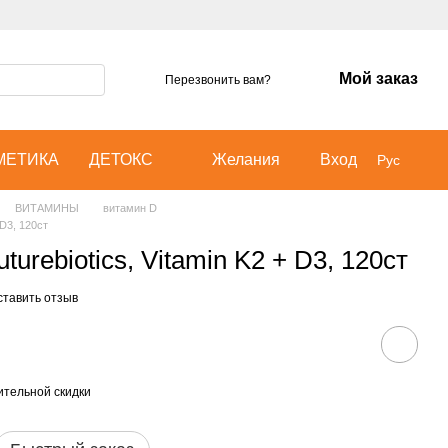
Мой заказ
Перезвонить вам?
МЕТИКА
ДЕТОКС
Желания
Вход
Рус
ВИТАМИНЫ
витамин D
 D3, 120ст
turebiotics, Vitamin K2 + D3, 120ст
ставить отзыв
тельной скидки