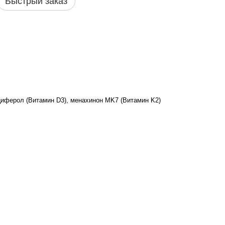
Быстрый заказ
иферол (Витамин D3), менахинон MK7 (Витамин K2)