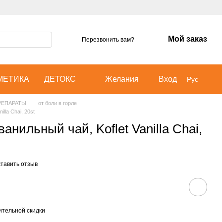
Мой заказ
Перезвонить вам?
МЕТИКА
ДЕТОКС
Желания
Вход
Рус
РЕПАРАТЫ
от боли в горле
lla Chai, 20st
нильный чай, Koflet Vanilla Chai,
тавить отзыв
тельной скидки