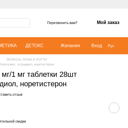
Мой заказ
Перезвонить вам?
МЕТИКА
ДЕТОКС
Желания
Вход
Рус
ВОЛОСЫ, КОЖА И НОГТИ
Релуголикс, эстрадиол, норетистерон
мг/1 мг таблетки 28шт
адиол, норетистерон
ставить отзыв
тельной скидки