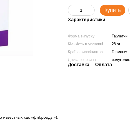
Купить
Характеристики
Форма випуску
Таблетки
Кількість в упаковці
28 st
Країна виробництва
Германия
Діюча речовина
релуголик
Доставка
Оплата
 известных как «фиброиды»),