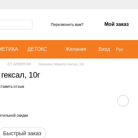
Мой заказ
Перезвонить вам?
МЕТИКА
ДЕТОКС
Желания
Вход
Рус
ОТ АЛЛЕРГИИ
Назонекс Момета гексал, 10г
гексал, 10г
ставить отзыв
тельной скидки
Быстрый заказ