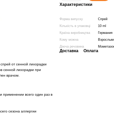
Характеристики
Форма випуску
Спрей
Кількість в упаковці
10 ml
Країна виробництва
Германия
Кому можна
Взрослым
Діюча речовина
Мометазо
Доставка
Оплата
 спрей от сенной лихорадки
в сенной лихорадки при
лен врачом.
ри применении всего один раз в
всего сезона аллергии