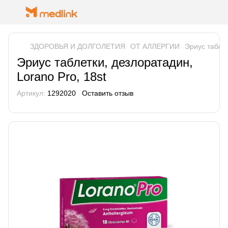
ЗДОРОВЬЯ И ДОЛГОЛЕТИЯ
ОТ АЛЛЕРГИИ
Эриус таблет
Эриус таблетки, дезлоратадин,
Lorano Pro, 18st
Артикул:
1292020
Оставить отзыв