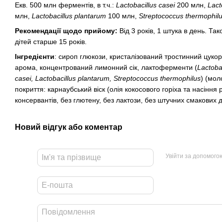
Екв. 500 млн ферментів, в т.ч.:
Lactobacillus casei
200 млн,
Lact
млн,
Lactobacillus plantarum
100 млн,
Streptococcus thermophil
Рекомендації щодо прийому:
Від 3 років, 1 штука в день. Та
дітей старше 15 років.
Інгредієнти
: сироп глюкози, кристалізований тростинний цуко
арома, концентрований лимонний сік, лактоферменти (
Lactobac
casei, Lactobacillus plantarum, Streptococcus thermophilus
) (мол
покриття: карнаубський віск (олія кокосового горіха та насіння 
консервантів, без глютену, без лактози, без штучних смакових д
Новий відгук або коментар
Увійти за допомого