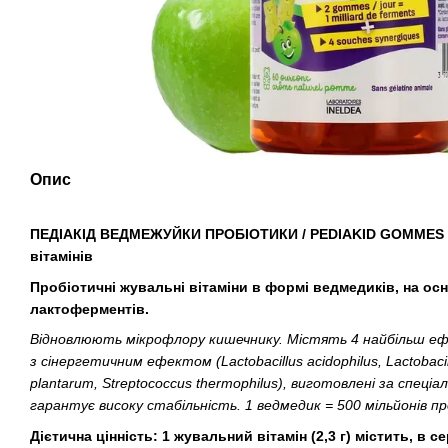
Опис
ПЕДІАКІД ВЕДМЕЖУЙКИ
ПРОБІОТИКИ / PEDIAKID GOMMES
вітамінів
Пробіотичні жувальні вітаміни в формі ведмедиків, на осн
лактоферментів.
Відновлюють мікрофлору кишечнику. Містять 4 найбільш е
з сінергетичним ефектом (Lactobacillus acidophilus, Lactobacill
plantarum, Streptococcus thermophilus), виготовлені за спеці
гарантує високу стабільність. 1 ведмедик = 500 мільйонів пр
Дієтична цінність: 1 жувальний вітамін (2,3 г) містить, в 