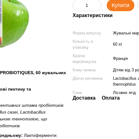
Купити
Характеристики
Форма випуску
Жувальні ма
Кількість в
60 st
упаковці
Країна
Франція
виробництва
Кому можна
Дітям від 3 ро
PROBIOTIQUES
, 60 жувальних
Діюча речовина
Lactobacillus 
thermophilus
ові пектину та
Смак
Лісових ягід
Доставка
Оплата
фективних штама пробіотиків
us casei, Lactobacillus
альною технологією, що
обіотиків.
середньому:
Лактоферменти: