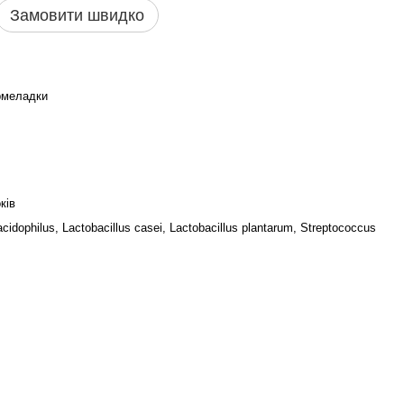
Замовити швидко
рмеладки
ків
acidophilus, Lactobacillus casei, Lactobacillus plantarum, Streptococcus