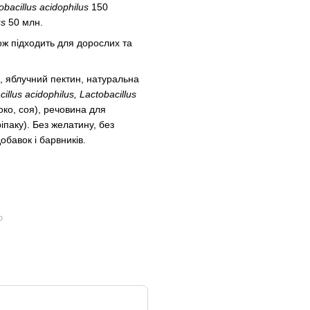
obacillus acidophilus
150
us
50 млн.
кож підходить для дорослих та
р, яблучний пектин, натуральна
illus acidophilus, Lactobacillus
око, соя), речовина для
ріпаку). Без желатину, без
обавок і барвників.
ю