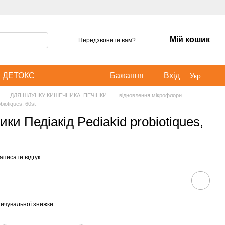
Мій кошик
Передзвонити вам?
ДЕТОКС
Бажання
Вхід
Укр
ДЛЯ ШЛУНКУ КИШЕЧНИКА, ПЕЧІНКИ
відновлення мікрофлори
iotiques, 60st
ки Педіакід Pediakid probiotiques,
аписати відгук
ичувальної знижки