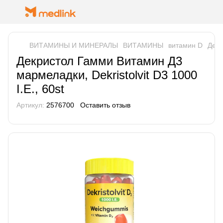
ВИТАМИНЫ И МИНЕРАЛЫ
ВИТАМИНЫ
витамин D
Декр
Декристол Гамми Витамин Д3
мармеладки, Dekristolvit D3 1000
I.Е., 60st
Артикул:
2576700
Оставить отзыв