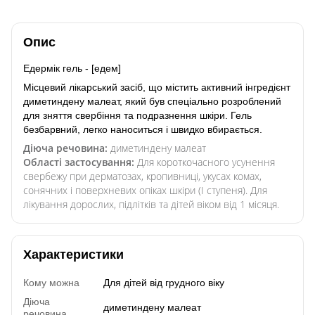
Опис
Едермік гель - [едем]
Місцевий лікарський засіб, що містить активний інгредієнт
диметиндену малеат, який був спеціально розроблений
для зняття свербіння та подразнення шкіри. Гель
безбарвний, легко наноситься і швидко вбирається.
Діюча речовина:
диметиндену малеат
Області застосування:
Для короткочасного усунення
свербежу при дерматозах, кропивниці, укусах комах,
сонячних і поверхневих опіках шкіри (І ступеня). Для
лікування дорослих, підлітків та дітей віком від 1 місяця.
Характеристики
Кому можна
Для дітей від грудного віку
Діюча
диметиндену малеат
речовина